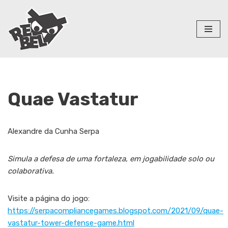
Pular
para
o
conteúdo
Quae Vastatur
Alexandre da Cunha Serpa
Simula a defesa de uma fortaleza, em jogabilidade solo ou
colaborativa.
Visite a página do jogo:
https://serpacompliancegames.blogspot.com/2021/09/quae-
vastatur-tower-defense-game.html